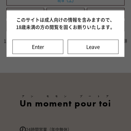
8/8（土)
8/9（日)
8/10（月)
8/11（火)
このサイトは成人向けの情報を含みますので、
8/12（水)
8/13（木)
8/14（金)
18歳未満の方の閲覧を固くお断りいたします。
1週間分の出勤情報をご確認いただけます。8日目以降はキャスト詳
Enter
Leave
細ページよりご確認ください。
アン モモン プートア
Un moment pour toi
24時間営業（年中無休）