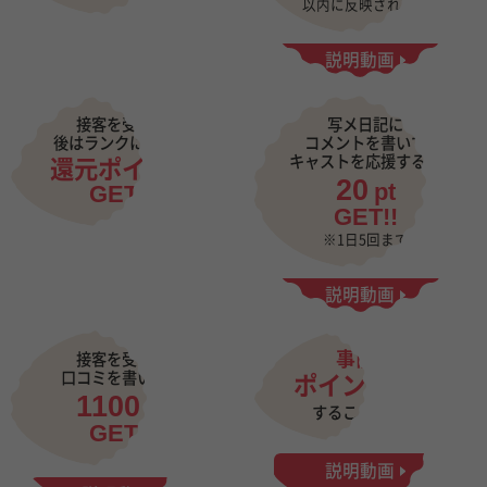
以内に反映されます
説明動画
接客を受けた
写メ日記に
後はランクに応じて
コメントを書いて
キャストを応援すると
還元ポイント
20
pt
GET!!
GET!!
※1日5回まで
説明動画
事前に
接客を受けて
口コミを書いたら
ポイント購入
1100
pt
することも可能
GET!!
説明動画