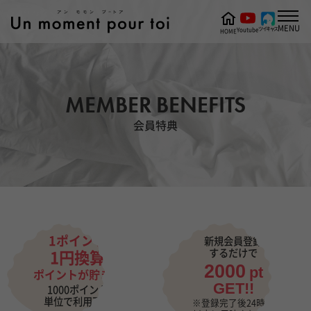
MENU
ツイキャス
Youtube
HOME
MEMBER BENEFITS
会員特典
1ポイント
新規会員登録
するだけで
1円換算
2000
pt
ポイントが貯まる
GET!!
1000ポイント
単位で利用可能
※登録完了後24時間