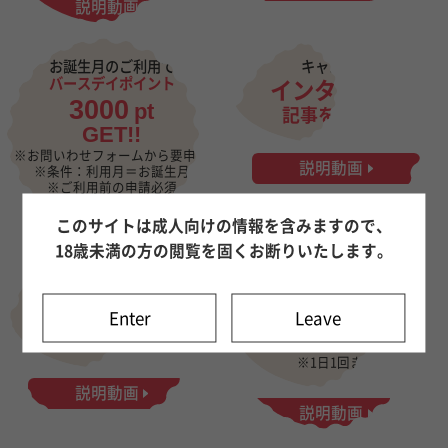
説明動画
お誕生月のご利用で
キャストの
バースデイポイント
インタビュー
3000
pt
記事を見れる
GET!!
※お問いわせフォームから要申請
説明動画
※条件：利用月＝お誕生月
※ご利用前の申請必須
※年1回まで
このサイトは成人向けの情報を含みますので、
18歳未満の方の閲覧を固くお断りいたします。
アンケートに
口コミにいいね
答えると
をすると
20
ポイント
pt
Enter
Leave
GET!!
GET!!
※1日1回まで
説明動画
説明動画