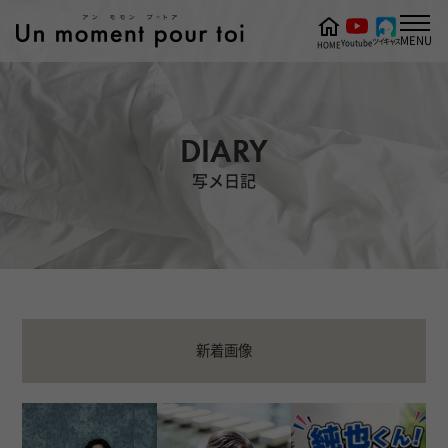
MENU
ツイキャス
Youtube
HOME
DIARY
写メ日記
新着画像