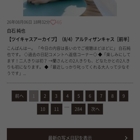
46
26年08月06日 18時32分
白石 純也
【ツイキャスアーカイブ】（8/4）アルティザンキャス［前半］
こんばんはー。 「今日の内容は長いのでご視聴ほどほどに」 白石純
也です。 ◇過去の日記コメントへ返信コーナー◇ ◆「楽しみにして
ます！二人きりは初？ →蘭さんとの2人きりも、どなたかとの2人き
りも初になります。 ◆「最近しっかり叱ってくれる大人って少なそ
うです」...
前へ
1
2
3
4
5
6
7
8
9
....
10
11
284
次へ
最新の写メ日記を表示