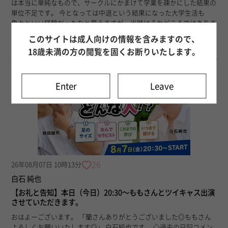
は本当に単純なもので、サークルにかまけて学業を疎かにした結果の
単位不足です。 今となっては中退という結果になった大学生活も
色々といい経験だったなと思えますが、当時はそれどころではありま
せんでした。 そもそも大学まで自分の進路や将来についてほとんど
このサイトは成人向けの情報を含みますので、
真面目に考えたことはありませんでした。...
18歳未満の方の閲覧を固くお断りいたします。
Enter
Leave
26
26年08月07日 10時13分
白石 純也
【お礼と告知】本日（今日）20:30〜ももさんとツイキャス出演
させていただきます。
おはよーございます。 「蘭さんありがとうございました◎ももさん
よろしくお願いいたします◎」 白石純也です。 ◇過去の日記コメン