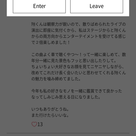
Enter
Leave
でかけてたアーティストのライブで思い入れが強いの
で今回もお誘いしました。
翔くんは観察力が鋭いので、散りばめられたライブの
演出に即座に気付くから、私はステージからと翔くん
からの両方向からエンターテイメントを受けてる感じ
で２倍楽しめました！
この曲よく車で聴くやつ〜！って一緒に楽しめて、数
年分一緒に見た景色もフッと思い出したりして。
ちょいちょい大好きなお顔を見てニヤニヤしながら、
改めてこれだけ長く会いたいと思わせてくれる翔くん
の魅力を噛み締めてました。
今年も私の好きなモノを一緒に鑑賞できて良かった
なってしみじみ思える日になりました。
いつもありがとうね。
また行けたらいいな。
13