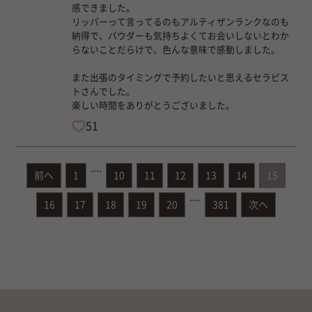
感できました。
リッパーって言ってるのもアルティザンランクなのも
納得で、パウダーも気持ちよくてお会いしないとわか
らないことだらけで、色んな意味で感動しました。
また出張のタイミングで予約したいと思えるセラピス
トさんでした。
楽しい時間をありがとうございました。
51
....
前へ
1
10
11
12
13
14
15
....
16
17
18
19
20
381
次へ