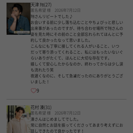
天津 翔
(27)
匿名希望 様 2026年7月12日
翔さんリピートでした♪
お会いする前に少し落ち込むことやちょびっと悲しい
出来事があったのですが、待ち合わせ場所で翔さんの
姿を見た時にその前のこと全部忘れられてほんとに予
約して良かったなって思いました。
こんなにも丁寧に接してくれる人がいること、いつ
だって寄り添ってくれること、私にはもったいないぐ
らいありがたくて、ほんとに大切な存在です。
嬉しくて安心したからなのか、終わってからは少し涙
も流れたり笑
夜遅くなのに、そして急遽だったのにありがとうござ
いました！
9
花村 湊
(31)
匿名希望 様 2026年7月12日
湊さんはじめましてでした。
常に自然とお話を振ってくださってあまり考えずにお
話しできたので良かったです！