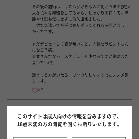
その後の施術は、キスハグ好きな人に刺さります(笑)大
人な色々な経験をしてるから、しっかりエロくて。年
齢や体型も気にせずに没入出来ました。
自然な気遣いで相手に寄り添ってくれる時間が楽し
かったです。
まだデビューして間が無いけど、人気セラピストさん
になる予感。
兼業さんだから、スケジュール少な目ですが絶対また
会いたい(笑)
迷ってる方がいたら、ガッカリしないのでおススメ致
します。
45
天津 翔
(27)
匿名希望 様 2026年7月13日
このサイトは成人向けの情報を含みますので、
今回はワクワクのライブデートに行ってきました！
18歳未満の方の閲覧を固くお断りいたします。
一緒に行くのは２年ぶり2回目。
その更に数年前、翔くんに初めて会った日にも私の車