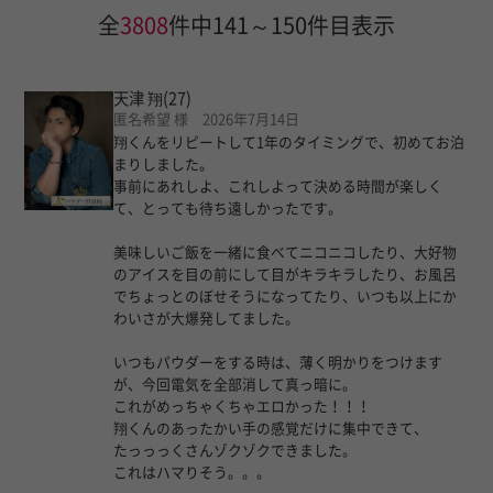
全
3808
件中141～150件目表示
天津 翔
(27)
匿名希望 様 2026年7月14日
翔くんをリピートして1年のタイミングで、初めてお泊
まりしました。
事前にあれしよ、これしよって決める時間が楽しく
て、とっても待ち遠しかったです。
美味しいご飯を一緒に食べてニコニコしたり、大好物
のアイスを目の前にして目がキラキラしたり、お風呂
でちょっとのぼせそうになってたり、いつも以上にか
わいさが大爆発してました。
いつもパウダーをする時は、薄く明かりをつけます
が、今回電気を全部消して真っ暗に。
これがめっちゃくちゃエロかった！！！
翔くんのあったかい手の感覚だけに集中できて、
たっっっくさんゾクゾクできました。
これはハマりそう。。。