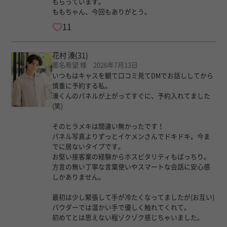
もらっています。
ももちゃん、今回もありがとう。
11
花村 湊
(31)
匿名希望 様 2026年7月13日
いつもはキャスを観て口コミ見てDMでお話ししてから
慎重に予約する私。
湊くんのパネルが上がってすぐに、予約入れてました
(笑)
そのヒラメキは間違い無かったです！
パネル写真よりずっとイケメンさんでドキドキ。今ま
でに居ないタイプです。
お堅い接客業の経験からホスピタリティもばっちり。
方言の無い丁寧な言葉使いやスマートな会話に安心感
しかありません。
最初は少し緊張して手が冷たくなってましたが(お互い)
パウダーでは温かい手で優しく触れてくれて。
初めてとは思えない程ゾクゾク感じちゃいました。