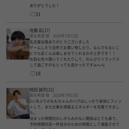
ありがとでした！
31
佐藤 凪
(27)
匿名希望 様 2026年7月13日
名古屋出張ありがとうございました
ゲームしたり近所でお買い物したり、なんでもないこ
とでも凪くんは楽しませてくれるのが上手です！！
お話も色々聞いてくれたりして、のんびりリラックス
して過ごすのもとっても良かったです(๑˃̵ᴗ˂̵)
18
桃田 誠司
(32)
匿名希望 様 2026年7月13日
3ヶ月ぶりのももちゃんのハグはしっかり身体にフィッ
トして、また仕事を頑張るエネルギーを充電できまし
た。
決まった時間内のしがらみのない関係はとても楽で、
予約時間内目一杯自分のための時間として堪能させて