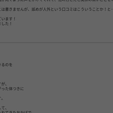
とは書きませんが、舐めが人外という口コミはこういうことか！と
ています！
ました！
きるのを
。
すが、
がった体つきに
、
す。
して、
られてきたおかげで