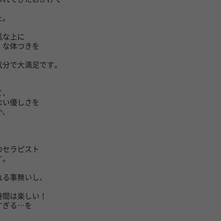
た。
肌な上に
）な体つきを
気分で大満足です。
て、
ない優しさを
か、
のセラピスト
す。
れる事無いし、
。
時間は楽しい！
すぎる…を