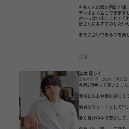
ももくんは頭の回転が速
テンポよく話もできます
めいっぱい楽しませてく
皆さんにおすすめしたい
またお会いできるのを楽
6
堂本 蘭
(33)
匿名希望 様 2026年7月10日
今週2回会って貰いまし
蘭君とのお食事は楽しく
蘭君をリピートとして早い
漸く自分の中で安心して
暖かい手、安心して顔を