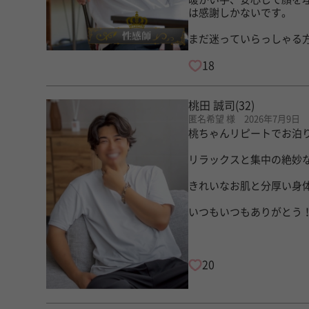
は感謝しかないです。
まだ迷っていらっしゃる
18
桃田 誠司
(32)
匿名希望 様 2026年7月9日
桃ちゃんリピートでお泊
リラックスと集中の絶妙
きれいなお肌と分厚い身
いつもいつもありがとう
20