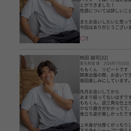
とができました！
性感については詳しいこ
またお会いしたいと思っ
今回はありがとうござい
7
桃田 誠司
(32)
匿名希望 様 2026年7月10日
ももくん リピートです
関東出張の際、お会いで
毎回楽しみにしています
先月お会いしてから
あまり経ってないはずで
ももくん、逆三角な仕上
かなり磨きがかかってて
後立ち姿が美しかったで
上半身が分厚くがっちり
下半身もシャープに鍛え