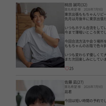
桃田 誠司
(32)
匿名希望 様 2026年7月9日
東京出張ももちゃんリピ
先月は月後半に東京出張
いつもホテル合流をして
今まで薄暗いところ笑で
今回合流方法や会う場所
ももちゃんのお陰で色々
いつも変わらず優しくて
また次回楽しみにしてい
25
佐藤 凪
(27)
匿名希望 様 2026年7月9日
凪君
今回は短い時間の予約で