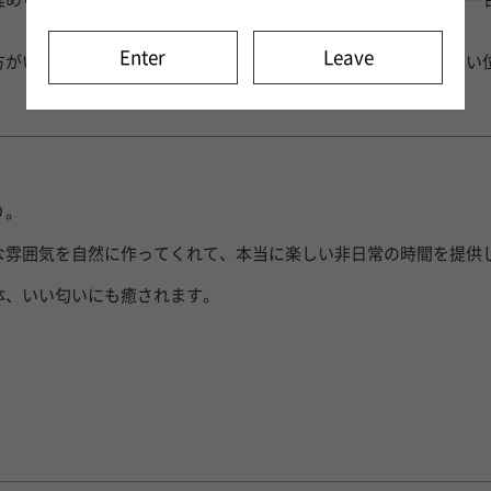
Enter
Leave
方がいらしたら、是非蘭君と会ってみて下さい。絶対後悔させない
り。
な雰囲気を自然に作ってくれて、本当に楽しい非日常の時間を提供
体、いい匂いにも癒されます。
！