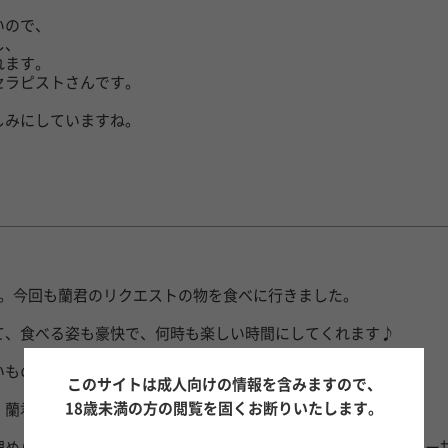
いので、
し、
れます。
セラピストさんです。
しみにしていますね。
た。今回も蘭君のリクエストの物を食べに行きました。
て、食べる姿も豪快で、何時も楽しい時間にしてくれます♪
もので、1年10ヶ月
このサイトは成人向けの情報を含みますので、
18歳未満の方の閲覧を固くお断りいたします。
、蘭君に全てを委ねる事が出来た様な気がします。
埋められる胸、心地よくて、年齢などを忘れさせてくれる（あぁー