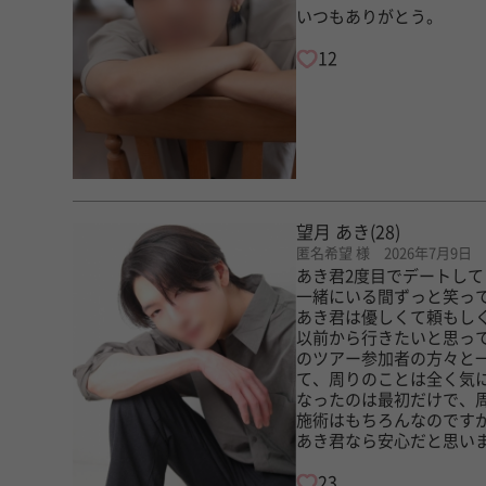
いつもありがとう。
12
望月 あき
(28)
匿名希望 様 2026年7月9日
あき君2度目でデートし
一緒にいる間ずっと笑っ
あき君は優しくて頼もし
以前から行きたいと思っ
のツアー参加者の方々と
て、周りのことは全く気
なったのは最初だけで、
施術はもちろんなのです
あき君なら安心だと思い
23