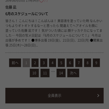
77
26年06月05日 17時54分
佐藤 凪
6月のスケジュールについて
皆さん！ こんにちは！こんばんは！ 美容液を塗っていた時 なんかい
つもよりギトギトするなーと思ったら 間違えてヘアオイルを顔に
塗っていた佐藤 凪です！ 気がついた頃には 顔テッカテカになってま
した… 今回の写メ日記は 『6月のスケジュールについて！』 今月は
出張が多めです！ ●博多出張 19日(金)、21日(日)、22日(月) ●関東出
張 25日(木)〜28日(日)...
前へ
1
2
3
4
5
6
7
8
9
....
10
11
14
次へ
全員表示