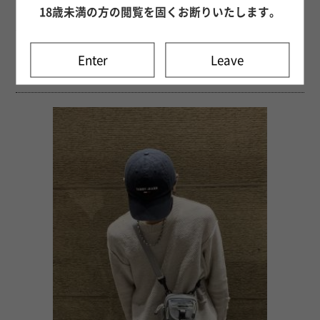
18歳未満の方の閲覧を固くお断りいたします。
自分好みに カスタマイズ出来るからと欲張って具材を入れたら 想像
以上の量になって後悔した佐藤 凪です！ 自分で選べるの楽しかった
し、美味しかったから 次はちょうど良い量でリベンジします！ 今回
の写メ日記は！ 「No.33 昨日の自分に伝えたい事」 今回のお題は
Enter
Leave
「昨日」ですが、...