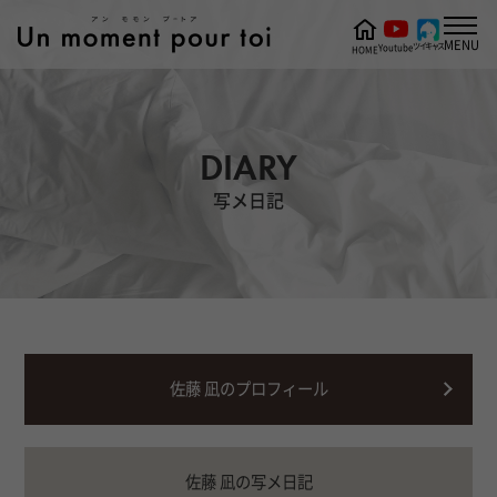
MENU
ツイキャス
Youtube
HOME
DIARY
写メ日記
佐藤 凪のプロフィール
佐藤 凪の写メ日記