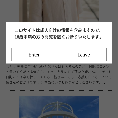
このサイトは成人向けの情報を含みますので、
18歳未満の方の閲覧を固くお断りいたします。
57
26年08月02日 00時53分
花村 湊
Silver1に昇格します！
Enter
Leave
この度、8/5付でランクが研修生からSilver1に昇格することとなりま
した！ 実際にご予約頂いた皆さんはもちろんのこと、日記にコメン
ト書いてくださる皆さん、キャスを見に来て頂いた皆さん、クチコミ
日記にイイネを押してくださる皆さん、そして応援した下さっている
皆さんのおかげです！！ 本当にいつもありがとうございます。...