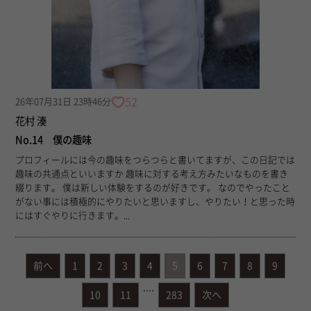
52
26年07月31日 23時46分
花村 湊
No.14 僕の趣味
プロフィールには今の趣味をつらつらと書いてますが、この日記では
趣味の共通点といいますか 趣味に対する考え方みたいなものを書き
綴ります。 僕は新しい体験をするのが好きです。 なのでやったこと
がない事には積極的にやりたいと思いますし、やりたい！と思った時
にはすぐやりに行きます。...
前へ
1
2
3
4
5
6
7
8
9
....
10
11
283
次へ