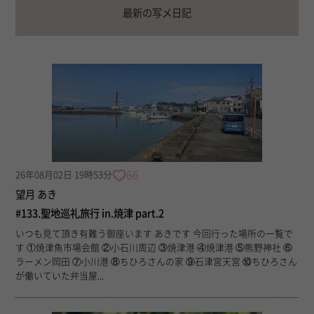
最新の写メ日記
66
26年08月02日 19時53分
望月 あき
#133.聖地巡礼旅行 in.焼津 part.2
いつも見て頂き有難う御座います あきです 今回行った場所の一覧で
す ①焼津魚市場会館 ②小石川周辺 ③焼津港 ④焼津港 ⑤熊野神社 ⑥
ラーメン岡田 ⑦小川港 ⑧ちひろさんの家 ⑨石津宮天宮 ⑩ちひろさん
が働いていた弁当屋...