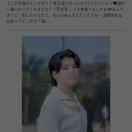
てこの写真のとこかな？？ 男友達と行ったので1人でパシャリ📷 誰か
一緒に行ってくれますか？？🖐️笑笑 しらす丼食べましたぁ🐟なんで
すけど、生しらすなので、るいはあんまりだったかも… 海鮮有名な
お店ってどこだろ？🤔...