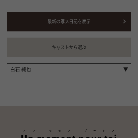
最新の写メ日記を表示
キャストから選ぶ
アン モモン プートア
Un moment pour toi