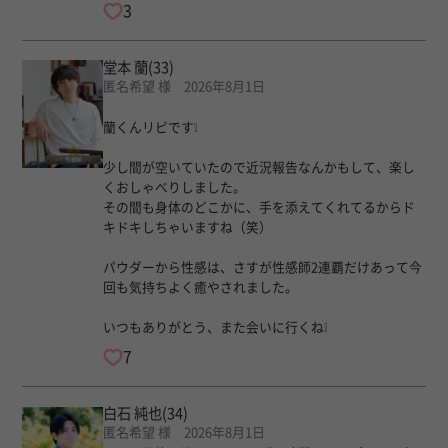
3
堂本 蘭
(33)
匿名希望 様 2026年8月1日
蘭くんリピです❕️
少し間が空いていたので近況報告なんかもして、楽し
くおしゃべりしました。
その間も身体のどこかに、手を添えてくれてるからド
キドキしちゃいますね（笑）
パウダーから性感は、さすが性感師2連覇だけあって今
回も気持ちよく癒やされました。
いつもありがとう、また会いに行くね❕️
7
白石 純也
(34)
匿名希望 様 2026年8月1日