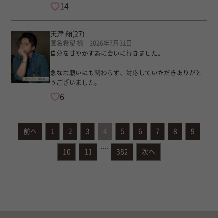
14
天津 翔
(27)
匿名希望 様 2026年7月31日
自分を甘やかす為に会いに行きました。
急なお願いにも関わらず、対応していただきありがと
うございました。
6
前へ
1
2
3
4
5
6
7
8
9
....
10
11
382
次へ