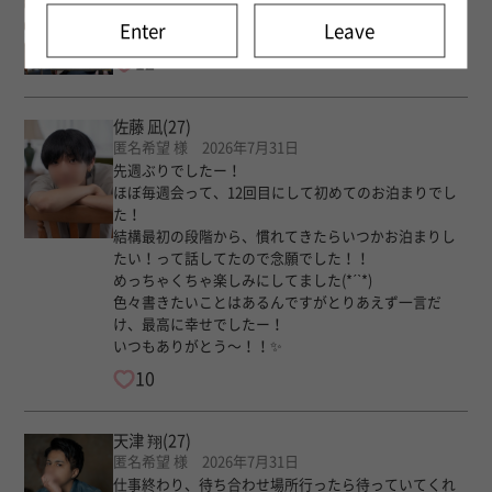
一緒にいっぱい考えて、アイデアも沢山くれて楽しい
Enter
Leave
時間だった！いつもありがとう！またね！
12
佐藤 凪
(27)
匿名希望 様 2026年7月31日
先週ぶりでしたー！
ほぼ毎週会って、12回目にして初めてのお泊まりでし
た！
結構最初の段階から、慣れてきたらいつかお泊まりし
たい！って話してたので念願でした！！
めっちゃくちゃ楽しみにしてました(*ˊˋ*)
色々書きたいことはあるんですがとりあえず一言だ
け、最高に幸せでしたー！
いつもありがとう〜！！✨️
10
天津 翔
(27)
匿名希望 様 2026年7月31日
仕事終わり、待ち合わせ場所行ったら待っていてくれ