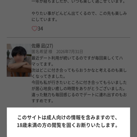
一年が経ちましたが、いつも楽しく過ごせています。
やりたい事がどんどん出てくるので、この先も楽しみ
にしています。
34
佐藤 凪
(27)
匿名希望 様 2026年7月31日
最近デート利用が続いてるのですが毎回楽しくてハ
マってます。
次はどこに付き合ってもらおうかなと考えるのも楽し
くなってきました。
今回も私が行きたいところに付き合ってもらいました
が居心地良い癒しの時間をありがとうございました。
違った魅力も毎回感じるのでデートに連れ出すのもお
すすめです。
25
このサイトは成人向けの情報を含みますので、
18歳未満の方の閲覧を固くお断りいたします。
堂本 蘭
(33)
匿名希望 様 2026年7月31日