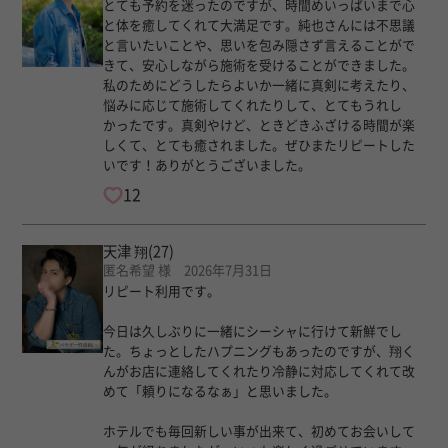
とても予約を迷ったのですが、時間めいっぱいまで心
と体を癒してくれて大満足です。純也さんには不思議
と言いたいことや、思いを包み隠さず言えることがで
きて、安心しながら施術を受けることができました。
私のためにどうしたらよいか一緒に真剣に考えたり、
悩みに応じて施術してくれたりして、とてもうれし
かったです。真剣やけど、ときどきふざける時間が楽
しくて、とても癒されました。ぜひまたリピートした
いです！ありがとうございました。
12
天津 翔
(27)
匿名希望 様 2026年7月31日
リピート利用です。
今日は久しぶりに一緒にシーシャに行けて新鮮でし
た。ちょっとしたハプニングもあったのですが、翔く
んがお店に連絡してくれたり冷静に対応してくれて改
めて「頼りになるなぁ」と思いました。
ホテルでも毎回新しい事が出来て、初めてお会いして