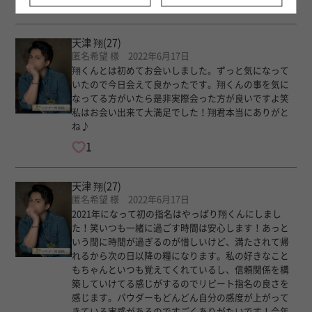
0
天津 翔
(27)
匿名希望 様 2022年6月17日
翔くんとは初めてお会いしました。ずっと気になって
いたので今日会えて良かったです。翔くんの事を気に
なってる方がいたら是非実際会った方が良いですよ笑
私はお会い出来て大満足でした！翔君本当にありがと
ね♪
1
天津 翔
(27)
匿名希望 様 2022年6月17日
2021年になって初の指名はやっぱり翔くんにしまし
た！笑いつも一緒に過ごす時間は安心します！あっと
いう間に時間が過ぎるのが惜しいけど、満たされて帰
れるから次の日以降の糧になります。私の好きなこと
もちゃんといつも覚えてくれているし、信頼関係を構
築していけてる感じがするのでリピート指名の良さを
感じます。パウダーもどんどん自分の感度が上がって
きている実感があるのですごくありがたいです！今年