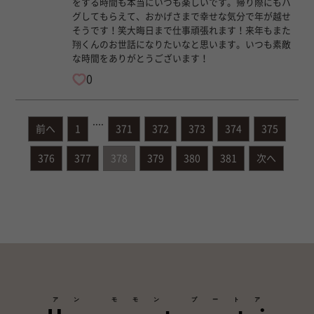
をする時間も本当にいつも楽しいです。帰り際にもハ
グしてもらえて、おかげさまで幸せな気分で年が越せ
そうです！笑大晦日まで仕事頑張れます！来年もまた
翔くんのお世話になりたいなと思います。いつも素敵
な時間をありがとうございます！
0
....
前へ
1
371
372
373
374
375
376
377
378
379
380
381
次へ
アン モモン プートア