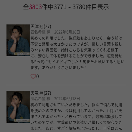
全
3803
件中3771～3780件目表示
天津 翔
(27)
匿名希望 様 2022年6月18日
初めての利用でした。性経験もあまりなく、会う前は
不安と緊張も大きかったのですが、優しい言葉や親し
みやすい雰囲気、始終こちらを気遣ってくれる様子
に、安心して体を預けることができました。垣間見せ
るSっ気にもドキドキでした！笑またお願いすると思い
ます。ありがとうございました！
0
天津 翔
(27)
匿名希望 様 2022年6月18日
初めて利用させていただきました。悩んで悩んで利用
を決めたのですが、今は利用してよかった、相手が天
津さんでよかった～と思っています。最初は緊張して
いたのですが、言葉遣いや気遣いが優しくて安心でき
ました。あと、すごく気持ちよかったし、自分はこん