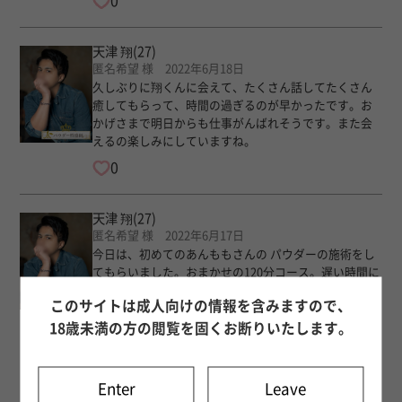
0
天津 翔
(27)
匿名希望 様 2022年6月18日
久しぶりに翔くんに会えて、たくさん話してたくさん
癒してもらって、時間の過ぎるのが早かったです。お
かげさまで明日からも仕事がんばれそうです。また会
えるの楽しみにしていますね。
0
天津 翔
(27)
匿名希望 様 2022年6月17日
今日は、初めてのあんももさんの パウダーの施術をし
てもらいました。おまかせの120分コース。遅い時間に
も関わらず、出張してきてくださいました。どんな人
このサイトは成人向けの情報を含みますので、
が来るのかなぁ～と思っていたら、ジョジョに出てき
そうな 超イケメン爽やか男子。パウダーの扱いも女性
18歳未満の方の閲覧を固くお断りいたします。
の扱いも 優しく丁寧で うっとり&amp;しっとりしちゃ
いました！心も身体も癒されて 大満足? また、お願い
したいです。
Enter
Leave