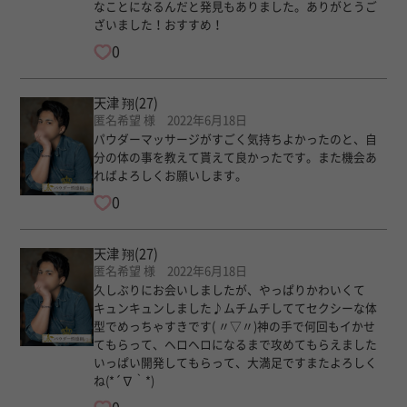
なことになるんだと発見もありました。ありがとうご
ざいました！おすすめ！
0
天津 翔
(27)
匿名希望 様 2022年6月18日
パウダーマッサージがすごく気持ちよかったのと、自
分の体の事を教えて貰えて良かったです。また機会あ
ればよろしくお願いします。
0
天津 翔
(27)
匿名希望 様 2022年6月18日
久しぶりにお会いしましたが、やっぱりかわいくて
キュンキュンしました♪ムチムチしててセクシーな体
型でめっちゃすきです( 〃▽〃)神の手で何回もイかせ
てもらって、ヘロヘロになるまで攻めてもらえました
いっぱい開発してもらって、大満足ですまたよろしく
ね(*´∇｀*)