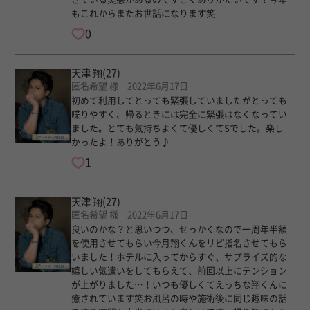
もこれからまたお世話になります笑
0
天津 翔
(27)
匿名希望 様 2022年6月17日
初めて利用してとっても緊張していましたがとっても
喋りやすく、帰るときには完全に緊張はなくなってい
ました。とても気持ちよくて優しくてSでした。楽し
かったよ！ありがとう♪
1
天津 翔
(27)
匿名希望 様 2022年6月17日
良いのかな？と思いつつ、せっかくなので一周年半額
を使用させてもらい今月翔くんをリピ指名させてもら
いました！ホテルに入ってからすぐ、サプライズ的な
嬉しい気遣いをしてもらえて、前回以上にテンション
が上がりました…！いつも優しくてえっちな翔くんに
癒されています笑お風呂の時や施術後に同じ趣味の話