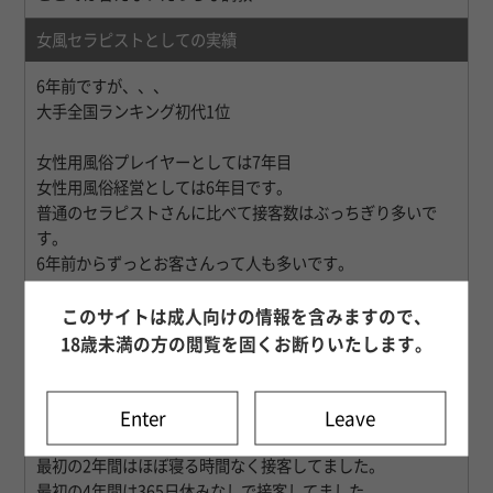
女風セラピストとしての実績
6年前ですが、、、
大手全国ランキング初代1位
女性用風俗プレイヤーとしては7年目
女性用風俗経営としては6年目です。
普通のセラピストさんに比べて接客数はぶっちぎり多いで
す。
6年前からずっとお客さんって人も多いです。
これは経験しないとわからないですが
このサイトは成人向けの情報を含みますので、
教育をしながらプレイヤーをする期間が長い方が自身も勉強
18歳未満の方の閲覧を固くお断りいたします。
を重ねており
より濃い期間を過ごしたと思っています。
Enter
Leave
女性用風俗を始めて
最初の2年間はほぼ寝る時間なく接客してました。
最初の4年間は365日休みなしで接客してました。