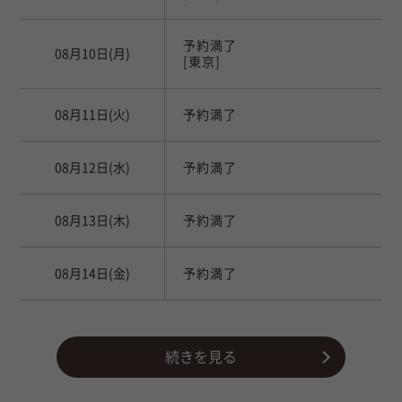
移動中や撮影中もアドバイスをしたり、場の雰囲気
作りに徹してくれています。
予約満了
山上さんが見守っているからお店の人たちも安心し
08月10日
(月)
[東京]
て撮影にのぞめるのかなと思います。
さすがオーナーさんだなと思います。
08月11日
(火)
予約満了
08月12日
(水)
予約満了
08月13日
(木)
予約満了
08月14日
(金)
予約満了
続きを見る