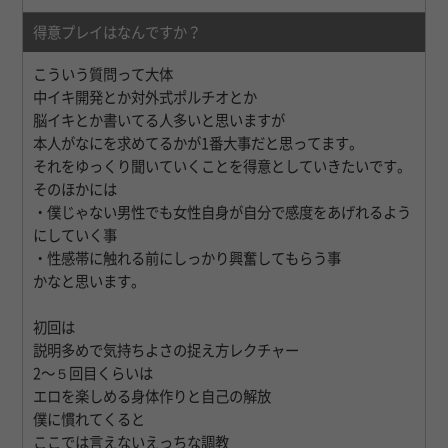
得意プレイはなんですか？
こういう質問って大体
中イキ開発とか対外式ポルチオとか
脳イキとか書いてる人多いと思いますが
本人がなにを求めてるかが1番大事だと思ってます。
それをゆっくり聞いていくことを得意としていきたいです。
そのほかには
・僕じゃない男性でも女性自身が自分で感度をあげれるよう
にしていく事
・性感帯に触れる前にしっかり興奮してもらう事
かなと思います。
初回は
説明多めで気持ちよさの捉え方レクチャー
2〜５回目くらいは
エロを楽しめる身体作りと自己の解放
僕に慣れてくると
ここでは言えないえっちな調教