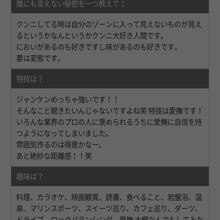
誰にも言えない秘密を一つ教えて！
クンニしてる時は自分のゾーンに入って見えないものが見え
るというかなんというかクンニ大好き人間です。
においがあるのも好きですし味があるのも好きです。
要は変態です。
特技は？
ジャンケンめっちゃ強いです！！
そんなこと聞きたいんじゃないですよね笑 特技は愛撫です！
いろんな業界のプロの人に褒められるうちに愛撫に自信を持
つようになってしまいました。
雰囲気作るのは得意かなー。
あと絶妙な距離感！！笑
趣味は？
料理、カラオケ、映画観賞、読書、食べること、岩盤浴、温
泉、マリンスポーツ、スイーツ巡り、カフェ巡り、ダーツ、
ドライブ、ロックバランシング、愛撫 大概なんでもしてみた