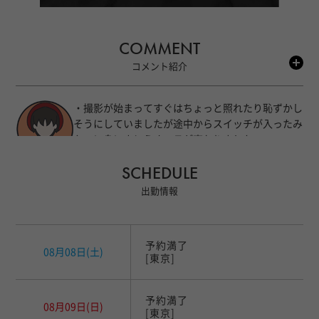
COMMENT
コメント紹介
・撮影が始まってすぐはちょっと照れたり恥ずかし
そうにしていましたが途中からスイッチが入ったみ
たいに身にまとうオーラが変わりました。
さすが人気セラピストさんですね、自分のかっこい
SCHEDULE
ナナシコちゃん
い表情や角度、視線をよく分かってらっしゃると思
いました。
出勤情報
・自分の良いところがわかっている方はきっと他人
の良いところを見つけるのも上手なんじゃないで
予約満了
しょうか。
08月08日
(土)
[東京]
・撮影同行いつもありがとうございます。
運転や撮影場所の選定はほとんどいつも山上さんが
予約満了
08月09日
(日)
してくれています。
[東京]