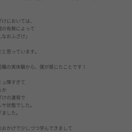
ざけにおいては、
現の有無によって
礼なおふざけ」
、
だと思っています。
前職の実体験から、僕が感じたことです！
ミュ障すぎて
ろか
ざけの連発で
ルサ状態でした。
ぎました。
のおかげで少しづつ学んできまして