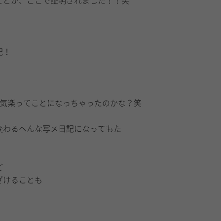
ことが、ここで証明されました！！笑
記！
番気楽ってことになっちゃったのかな？笑
変わるへんな写メ日記になってもた
ど
ざけることも