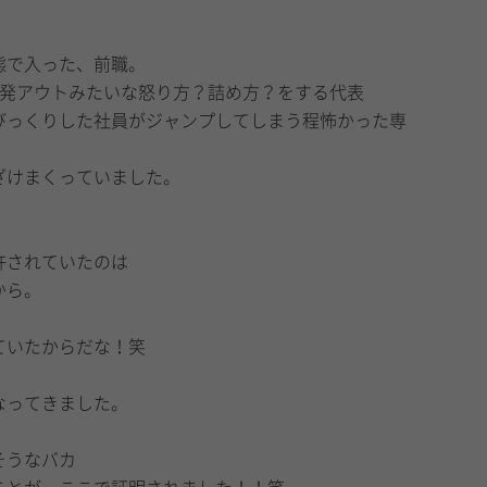
態で入った、前職。
1発アウトみたいな怒り方？詰め方？をする代表
びっくりした社員がジャンプしてしまう程怖かった専
ざけまくっていました。
許されていたのは
から。
ていたからだな！笑
なってきました。
そうなバカ