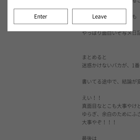
も、おふざけが許される
Enter
Leave
うん。何を振り返っても
学びにしかならんな。
やっぱり面白いぞ写メ日
まとめると
迷惑かけないバカが、1
書いてる途中で、結論が
えい！！
真面目なとこも大事やけ
ゆらぎ、余白のためにふ
大事やぞ！！！
最後は