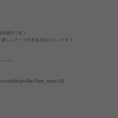
は先頭の♡を！
て欲しいテーマがある方はコメントを！
-------
i.com/list/profile/?cast_num=115