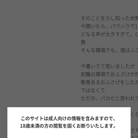
そのことを少し知った状
今聞いたら、パワハラで
どなる声が大きすぎて、
務
そんな環境でも、僕はふ
今書いてて思いましたが
前職の環境でおふざけが
敬意あるおふさげをした
ではなくて
ただの、バカだと思われ
書いてて急に恥ずかしく
このサイトは成人向けの情報を含みますので、
18歳未満の方の閲覧を固くお断りいたします。
何を言っても望みがなさ