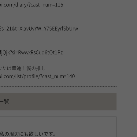
oi.com/diary/?cast_num=115
a?s=21&t=XlavUvYW_Y75EEyrfSbUrw
sfjQjk?si=RwwxRsCud6tQt1Pz
なたは幸運！僕の推し
i.com/list/profile/?cast_num=140
一覧
私の周辺にも欲しいです。