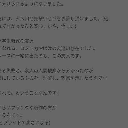
い分けられるようになりました。
方には、タメ口と先輩いじりをお許し頂けました。(結
れてなかったひと安心。いや、怪しい)
門学生時代の友達
くなれる、コミュ力おばけの友達の存在でした。
レースに一緒に出たのも、この友人です。
せる失敗と、友人の人間観察から分かったのが
事にしているものを、理解し、敬意を示したうえでな
される。ということなんです！
ぐらいフランクな所作の方が
するんです。
とプライドの高さによる)