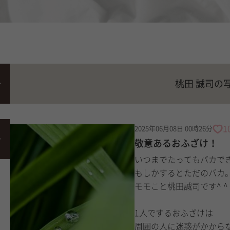
桃田 誠司の
1
2025年06月08日 00時26分
敬意あるおふざけ！
いつまでたってもバカで
もしかするとただのバカ
モモこと桃田誠司です^ ^
1人でするおふざけは
周囲の人に迷惑がかから