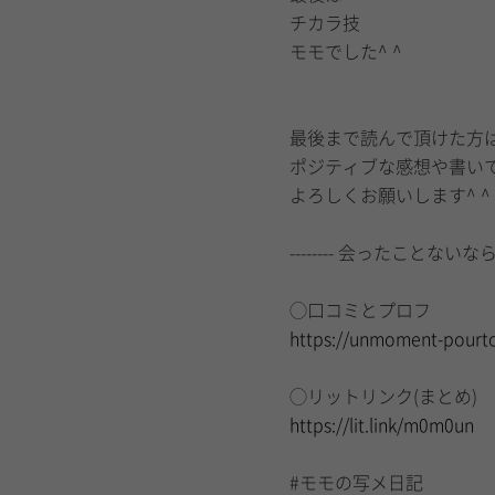
チカラ技
モモでした^ ^
最後まで読んで頂けた方
ポジティブな感想や書い
よろしくお願いします^ ^
-------- 会ったことないなら -
◯口コミとプロフ
https://unmoment-pourto
◯リットリンク(まとめ)
https://lit.link/m0m0un
#モモの写メ日記