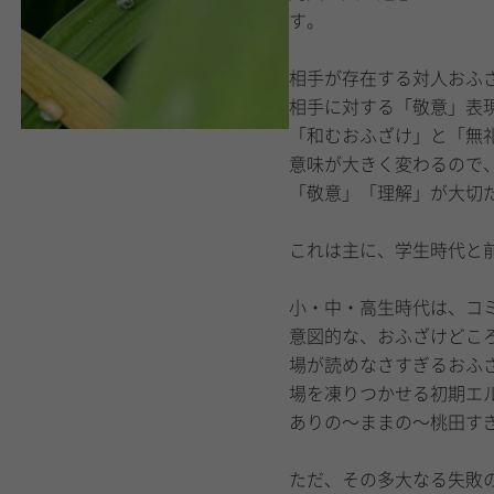
す。
相手が存在する対人おふ
相手に対する「敬意」表
「和むおふざけ」と「無
意味が大きく変わるので
「敬意」「理解」が大切
これは主に、学生時代と
小・中・高生時代は、コ
意図的な、おふざけどこ
場が読めなさすぎるおふ
場を凍りつかせる初期エ
ありの〜ままの〜桃田す
ただ、その多大なる失敗