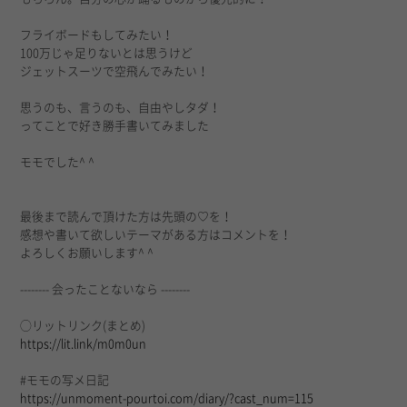
フライボードもしてみたい！
100万じゃ足りないとは思うけど
ジェットスーツで空飛んでみたい！
思うのも、言うのも、自由やしタダ！
ってことで好き勝手書いてみました
モモでした^ ^
最後まで読んで頂けた方は先頭の♡を！
感想や書いて欲しいテーマがある方はコメントを！
よろしくお願いします^ ^
-------- 会ったことないなら --------
◯リットリンク(まとめ)
https://lit.link/m0m0un
#モモの写メ日記
https://unmoment-pourtoi.com/diary/?cast_num=115