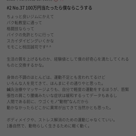
#2 No.37 100万円当たったら僕ならこうする
ちょっと良いジムにかえて
バク転教室に通って
格闘技ならって
バイクの免許とりに行って
スカイダイビングいくかな
モモこと桃田誠司です^ ^
生活の質を上げるものか、経験値として僕の好奇心を満たしてくれる
ものと交換するかな。
身体の不調のほとんどは、運動不足とも言われてるけど
いろんな人を見てきて、ほんまにその通りやと思った。
鍼灸治療やマッサージよりも、自分で軽度の運動をするほうが、筋緊
張性の肩こり腰痛みたいな症状は緩和するってデータもあるし
人間である前に、ウゴくモノ"動物"なんだから
動かなかったらどこかに異常が出てきて当然かとも思った。
ボディメイクや、ストレス解消のための運動じゃなくていい。
1番自然で、動物らしく生きるために軽く動く。