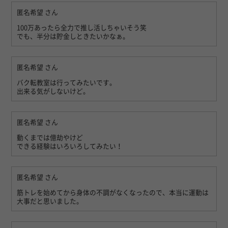
匿名希望
さん
100万あったら全力で推し活しちゃいそう笑
でも、半分は貯金しときたいかなぁ。
匿名希望
さん
バク転教室は行ってみたいです。
出来る気がしないけど。
匿名希望
さん
動くまでは億劫やけど
できる経験はいろいろしてみたい！
匿名希望
さん
筋トレを始めてから身体の不調がなくなったので、本当に運動は
大事だと思いました。