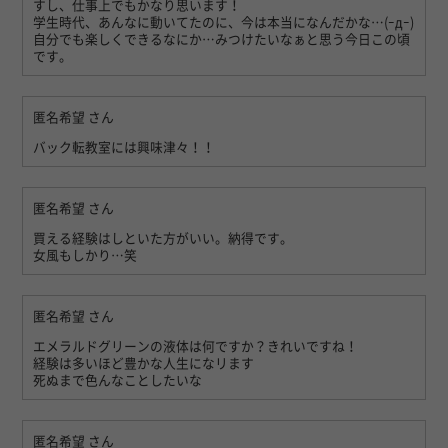
すし、仕事上でもかなり思います！
学生時代、あんなに動いてたのに、今は本当になんだかな…(ｰдｰ)
自分でも楽しくできるなにか…みつけたいなぁと思う今日この頃
です。
匿名希望
さん
バック転教室には興味津々！！
匿名希望
さん
買える経験はしといた方がいい。納得です。
女風もしかり…笑
匿名希望
さん
エメラルドグリーンの液体は何ですか？きれいですね！
経験は多いほど豊かな人生になリます
死ぬまで色んなことしたいな
匿名希望
さん