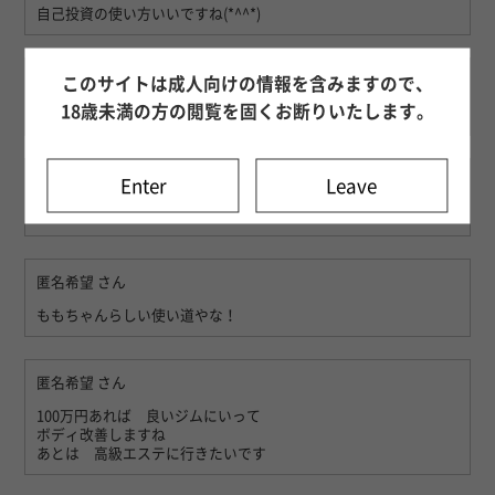
自己投資の使い方いいですね(*^^*)
匿名希望
さん
このサイトは成人向けの情報を含みますので、
18歳未満の方の閲覧を固くお断りいたします。
100万円あったら憧れてる家具一式買うかな^_^
匿名希望
さん
Enter
Leave
100万あったら自分のために半分使って残りは貯金したいです！
匿名希望
さん
ももちゃんらしい使い道やな！
匿名希望
さん
100万円あれば 良いジムにいって
ボディ改善しますね
あとは 高級エステに行きたいです