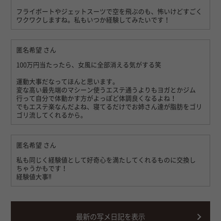
フライボートやジェットスーツで空を飛ぶのも、怖いけどすごく
ワクワクしますね。私もいつか経験してみたいです！
匿名希望
さん
100万円当たったら、女風に全部消える気がする笑
運動大事だなってほんと思います。
変な高い最先端のマシーン使うエステ通うよりもヨガとかジム
行って自分で体動かす方がよっぽど体調良くなるよね！
でもエステ楽なんだよね、寝てるだけでお姉さん達が脂肪をゴリ
ゴリ流してくれるから。
匿名希望
さん
私も同じく経験値として好奇心を満たしてくれるものに交換し
ちゃうかもです！
経験値大事‼︎
最新の写メ日記を表示