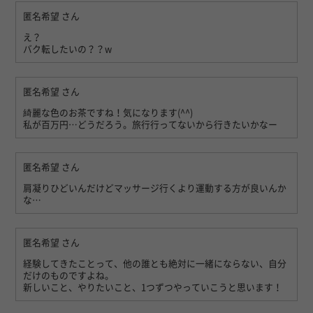
匿名希望
さん
え？
バク転したいの？？w
匿名希望
さん
綺麗な色のお茶ですね！気になります(^^)
私が百万円…どうだろう。旅行行ってないから行きたいかなー
匿名希望
さん
肩凝りひどいんだけどマッサージ行くより運動する方が良いんか
な…
匿名希望
さん
経験してきたことって、他の誰とも絶対に一緒にならない、自分
だけのものですよね。
新しいこと、やりたいこと、1つずつやっていこうと思います！