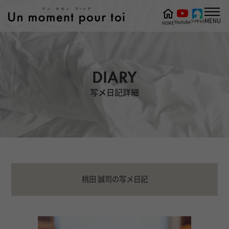
MENU
ツイキャス
Youtube
HOME
DIARY
写メ日記詳細
桃田 誠司の写メ日記