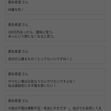
匿名希望
さん
綺麗な色！
匿名希望
さん
100万円あったら、趣味に使う。
あっという間になくなると思う。
匿名希望
さん
自分の心踊るもの！とってもいいですね〜♪
匿名希望
さん
やりたい事は元気なうちにやりたいですよね！
私は値段気にせず服を買いたい！
匿名希望
さん
大抵の不調は運動不足…本当にそれです…。自分でも自覚してま