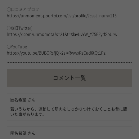
◯口コミとプロフ
https://unmoment-pourtoi.com/list/profile/?cast_num=115
◯X(旧Twitter)
https://x.com/unmomota?s=21&t=XlavUvYW_Y75EEyrfSbUrw
◯YouTube
https://youtu.be/BUBORsfjQjk?si=RwwxRsCud6tQt1Pz
コメント一覧
匿名希望
さん
若いうちから、運動して筋肉をしっかりつけておくことも昔に聞
いた事があります。
匿名希望
さん